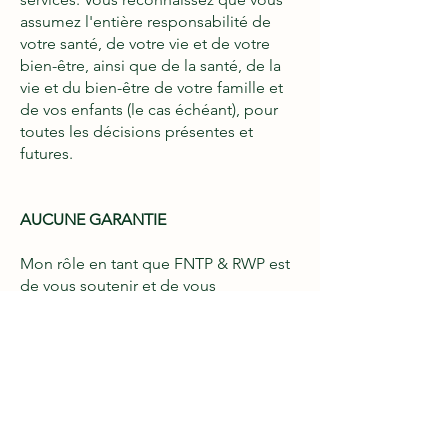
assumez l'entière responsabilité de
votre santé, de votre vie et de votre
bien-être, ainsi que de la santé, de la
vie et du bien-être de votre famille et
de vos enfants (le cas échéant), pour
toutes les décisions présentes et
futures.
AUCUNE GARANTIE
Mon rôle en tant que FNTP & RWP est
de vous soutenir et de vous
accompagner dans l'atteinte de vos
propres objectifs, mais votre succès
dépend principalement de vos propres
efforts, de votre motivation, de votre
engagement et de votre suivi. Je ne
garantis pas que vous atteindrez un
résultat particulier, et vous acceptez et